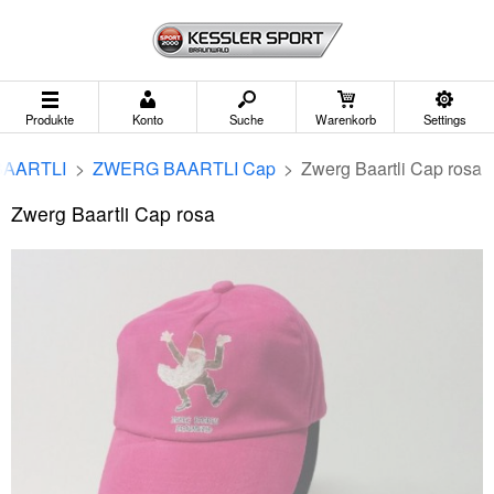
Produkte
Konto
Suche
Warenkorb
Settings
AARTLI
>
ZWERG BAARTLI Cap
>
Zwerg Baartli Cap rosa
Zwerg Baartli Cap rosa