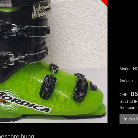
Marke: N
Grösse:
85
CHF
Statt CH
Sie spar
In den 
beschreibung