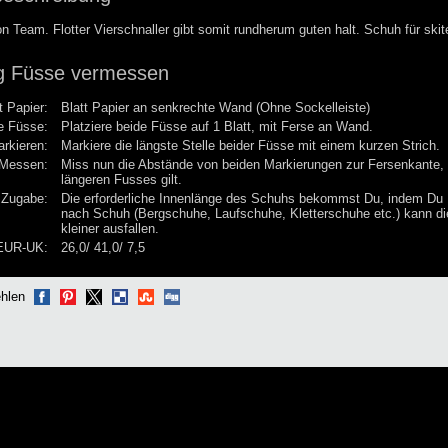
n Team. Flotter Vierschnaller gibt somit rundherum guten halt. Schuh für skit
ng Füsse vermessen
t Papier:
Blatt Papier an senkrechte Wand (Ohne Sockelleiste)
e Füsse:
Platziere beide Füsse auf 1 Blatt, mit Ferse an Wand.
rkieren:
Markiere die längste Stelle beider Füsse mit einem kurzen Strich.
Messen:
Miss nun die Abstände von beiden Markierungen zur Fersenkant
längeren Fusses gilt.
Zugabe:
Die erforderliche Innenlänge des Schuhs bekommst Du, indem Du 
nach Schuh (Bergschuhe, Laufschuhe, Kletterschuhe etc.) kann di
kleiner ausfallen.
UR-UK:
26,0/ 41,0/ 7,5
ehlen