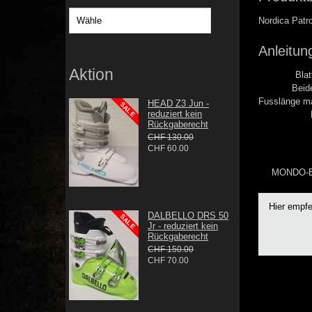
Nordica Patro
Anleitu
Aktion
Blat
Beid
Fusslänge ma
HEAD Z3 Jun -
reduziert kein
Rückgaberecht
CHF 130.00
CHF 60.00
MONDO-E
Hier empf
DALBELLO DRS 50
Jr - reduziert kein
Rückgaberecht
CHF 150.00
CHF 70.00