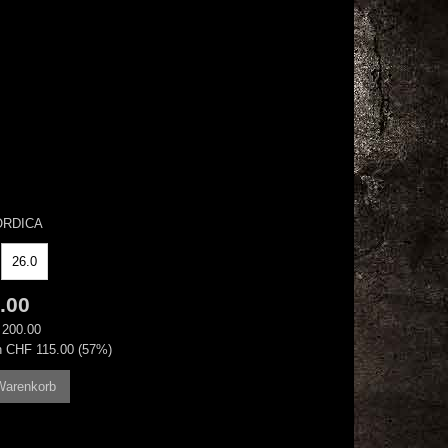
ORDICA
.00
F
200.00
en CHF
115.00 (57%)
Warenkorb