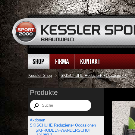
SHOP
FIRMA
KONTAKT
Kessler Shop
>
SKISCHUHE Reduzierte+Occasionen
>
Produkte
Aktionen
SKISCHUHE Reduzierte+Occasionen
SKI-RODELN-WANDERSCHUH
3in1reduz