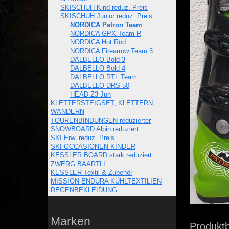
SKISCHUH Kind reduz. Preis
SKISCHUH Junior reduz. Preis
NORDICA Patron Team
NORDICA GPX Team R
NORDICA Hot Rod
NORDICA Firearrow Team 3
DALBELLO Bold 3
DALBELLO Bold 4
DALBELLO RTL Team
DALBELLO DRS 50
HEAD Z3 Jun
KLETTERSTEIGSET, KLETTERN
WANDERN
TOURENBINDUNGEN reduzierter
SNOWBOARD Alpin reduziert
SKI Erw. reduz. Preis
SKI OCCASIONEN KINDER
KESSLER BOARD stark reduziert
ZWERG BAARTLI
KESSLER Textil & Zubehör
MISSION ENDURA KÜHLTEXTILIEN
REGENBEKLEIDUNG
Marken
Produkt